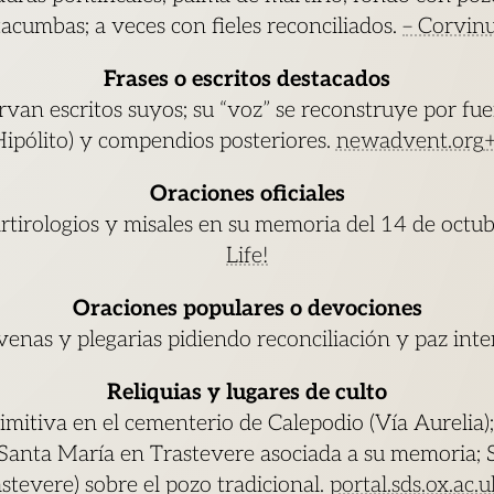
tacumbas; a veces con fieles reconciliados.
– Corvinu
Frases o escritos destacados
van escritos suyos; su “voz” se reconstruye por fue
Hipólito) y compendios posteriores.
newadvent.org
Oraciones oficiales
tirologios y misales en su memoria del 14 de octu
Life!
Oraciones populares o devociones
enas y plegarias pidiendo reconciliación y paz inter
Reliquias y lugares de culto
imitiva en el cementerio de Calepodio (Vía Aurelia);
; Santa María en Trastevere asociada a su memoria; S
astevere) sobre el pozo tradicional.
portal.sds.ox.ac.