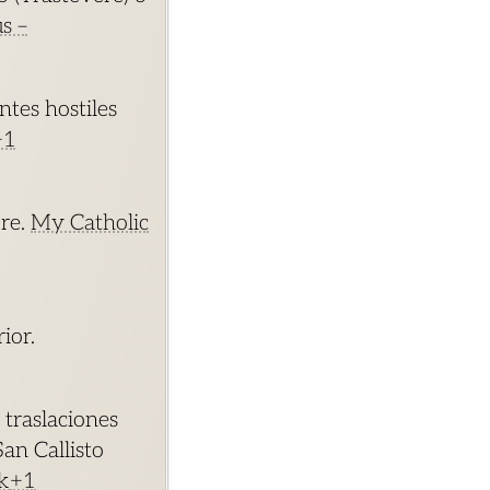
s –
ntes hostiles
+1
bre.
My Catholic
ior.
 traslaciones
an Callisto
uk
+1