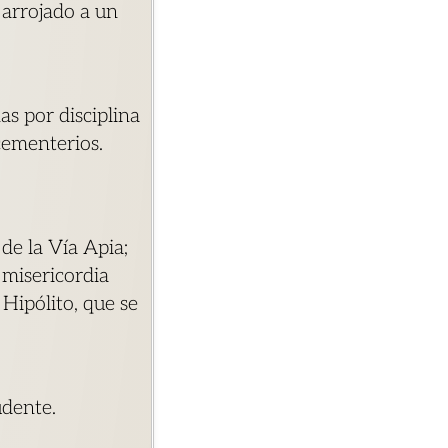
 arrojado a un
s por disciplina
 cementerios.
de la Vía Apia;
 misericordia
Hipólito, que se
udente.