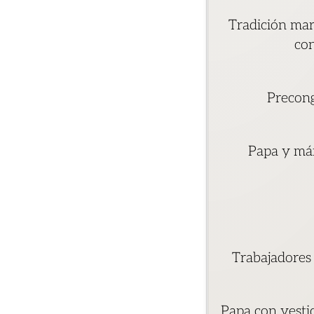
Tradición mart
co
Precong
Papa y már
Trabajadores 
Papa con vestid