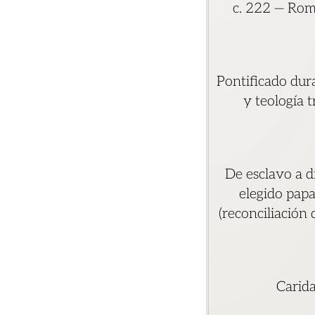
c. 222 — Roma
Pontificado dur
y teología t
De esclavo a d
elegido papa
(reconciliación
Carida