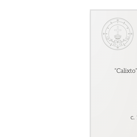
“Calixto
c.