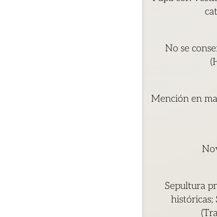
ca
No se conser
(
Mención en mar
Nov
Sepultura pr
históricas
(Tr