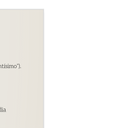
ntísimo”).
dia