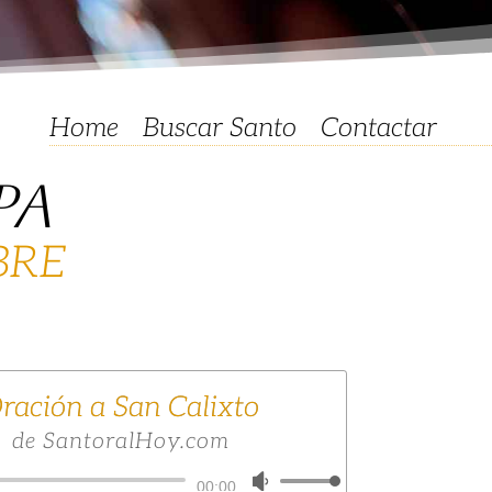
Home
Buscar Santo
Contactar
PA
BRE
ración a San Calixto
de SantoralHoy.com
Reproductor
Utiliza
00:00