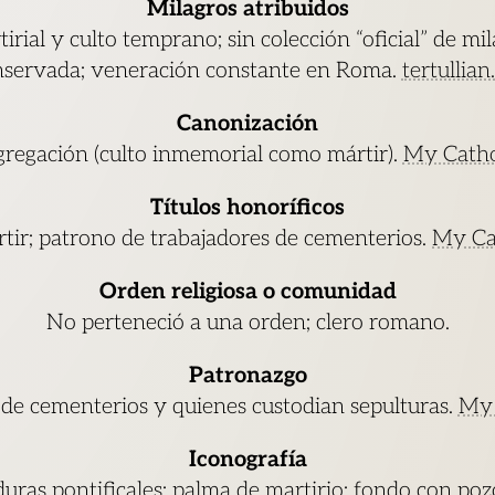
Milagros atribuidos
irial y culto temprano; sin colección “oficial” de mi
nservada; veneración constante en Roma.
tertullian
Canonización
regación (culto inmemorial como mártir).
My Cathol
Títulos honoríficos
tir; patrono de trabajadores de cementerios.
My Cat
Orden religiosa o comunidad
No perteneció a una orden; clero romano.
Patronazgo
de cementerios y quienes custodian sepulturas.
My 
Iconografía
uras pontificales; palma de martirio; fondo con poz