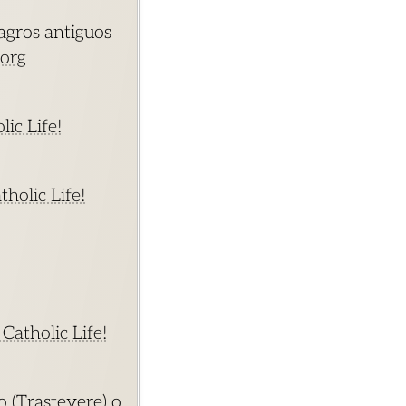
lagros antiguos
.org
ic Life!
holic Life!
Catholic Life!
o (Trastevere) o