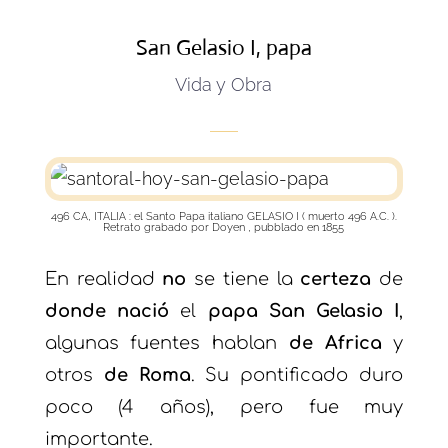
San Gelasio I, papa
Vida y Obra
496 CA, ITALIA :
el Santo Papa italiano GELASIO I
( muerto 496 A.C. ).
Retrato grabado por Doyen , pubblado en 1855
En realidad
no
se tiene la
certeza
de
donde nació
el
papa San Gelasio I
,
algunas fuentes hablan
de Africa
y
otros
de Roma
. Su pontificado duro
poco (4 años), pero fue muy
importante.