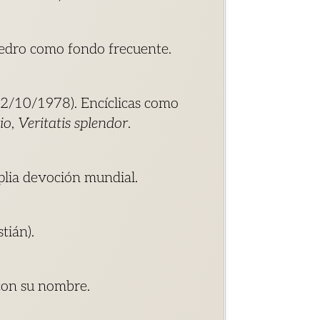
 Pedro como fondo frecuente.
, 22/10/1978). Encíclicas como
io
,
Veritatis splendor
.
plia devoción mundial.
tián).
con su nombre.