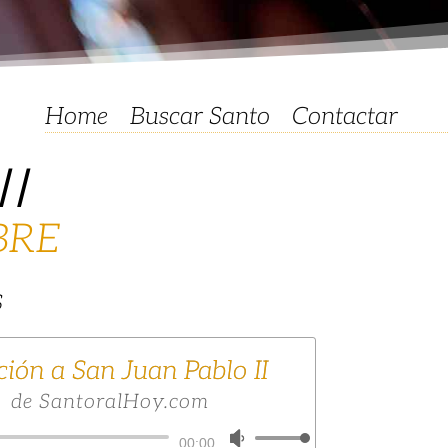
Home
Buscar Santo
Contactar
i
BRE
S
ión a San Juan Pablo II
de SantoralHoy.com
Reproductor
Utiliza
00:00