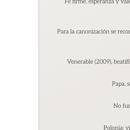
Fe firme, esperanza y vale
Para la canonización se reco
Venerable (2009), beatif
Papa, s
No fun
Polonia; v