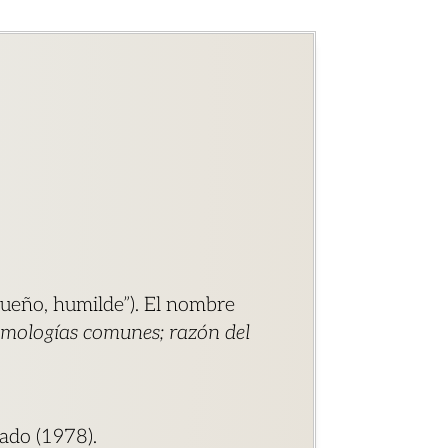
queño, humilde”). El nombre
imologías comunes; razón del
cado (1978).