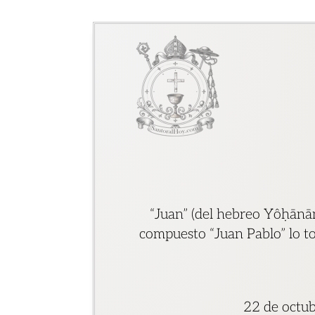
“Juan” (del hebreo Yôḥānān,
compuesto “Juan Pablo” lo t
22 de octub