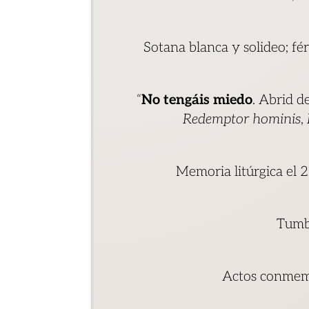
Sotana blanca y solideo; fé
“
No tengáis miedo
. Abrid d
Redemptor hominis
,
Memoria litúrgica el 
Tumb
Actos conmemo