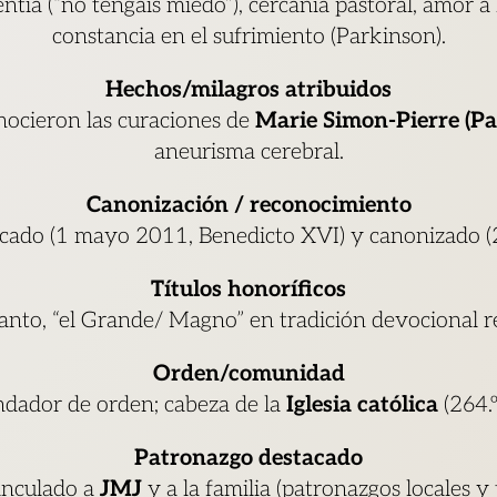
ntía (“no tengáis miedo”), cercanía pastoral, amor a l
constancia en el sufrimiento (Parkinson).
Hechos/milagros atribuidos
nocieron las curaciones de
Marie Simon-Pierre (Pa
aneurisma cerebral.
Canonización / reconocimiento
icado (1 mayo 2011, Benedicto XVI) y canonizado (2
Títulos honoríficos
anto, “el Grande/ Magno” en tradición devocional r
Orden/comunidad
dador de orden; cabeza de la
Iglesia católica
(264.º
Patronazgo destacado
inculado a
JMJ
y a la familia (patronazgos locales y 