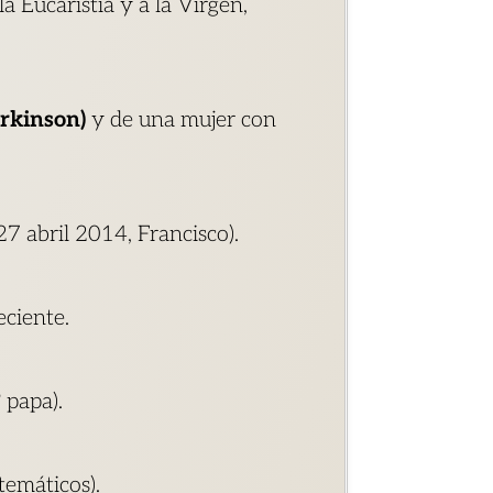
a Eucaristía y a la Virgen,
rkinson)
y de una mujer con
7 abril 2014, Francisco).
eciente.
 papa).
temáticos).