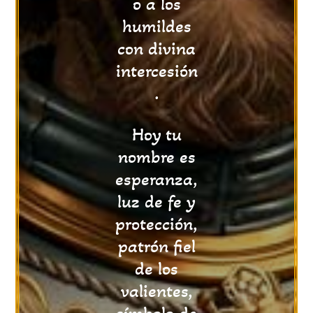
o a los
humildes
con divina
intercesión
.
Hoy tu
nombre es
esperanza,
luz de fe y
protección,
patrón fiel
de los
valientes,
símbolo de