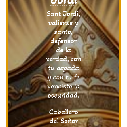
Sant Jordi,
valiente y
santo,
defensor
de la
verdad, con
tu espada
y con tu fe
venciste la
oscuridad.
Caballero
del Señor