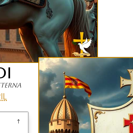
DI
eterna
IL
!